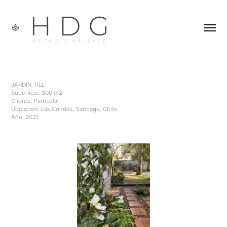
Jardín Till
JARDÍN TILL
Superficie: 300 m2
Cliente: Particular
Ubicación: Las Condes, Santiago, Chile
Año: 2021